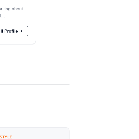
writing about
 I…
l Profile
ESTYLE