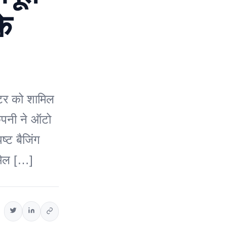
के
ूटर को शामिल
कंपनी ने ऑटो
ष्ट बैजिंग
 मेल […]