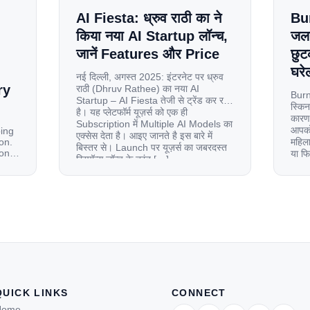
AI Fiesta: ध्रुव राठी का ने
Bu
किया नया AI Startup लॉन्च,
जलन
जानें Features और Price
छुट
घरेल
नई दिल्ली, अगस्त 2025: इंटरनेट पर ध्रुव
ry
राठी (Dhruv Rathee) का नया AI
Burn
Startup – AI Fiesta तेजी से ट्रेंड कर रहा
स्किन
है। यह प्लेटफॉर्म यूज़र्स को एक ही
कारण 
Subscription में Multiple AI Models का
आपको 
oing
एक्सेस देता है। आइए जानते है इस बारे में
on.
महिला
बिस्तर से। Launch पर यूज़र्स का जबरदस्त
ion
या फ
रिस्पॉन्स लॉन्च के तुरंत […]
से ज
le
 and
tup.
d
QUICK LINKS
CONNECT
Home