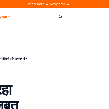
Timely India →
|
Navjagran →
gran
फीचर्स और इसकी रेंज
हा
बूत