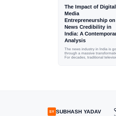
The Impact of Digital
Media
Entrepreneurship on
News Credibility in
India: A Contempora
Analysis
The news industry in India is g
through a massive transformati
For decades, traditional televis
channels and print newspapers
were the main sources of
information for millions of
households. Today, cheap mobi
data, affordable smartphones,
high-speed internet have
completely disrupted this old se
India has become a mobile-first
market where consumers spen
nearly 80% […]
SUBHASH YADAV
SY