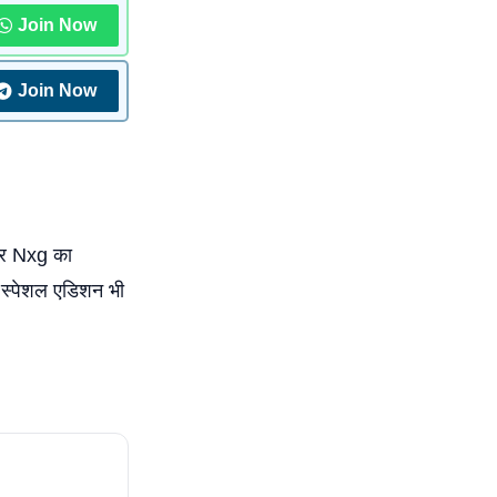
Join Now
Join Now
ीयर Nxg का
) स्पेशल एडिशन भी