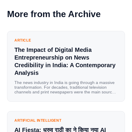
More from the Archive
ARTICLE
The Impact of Digital Media
Entrepreneurship on News
Credibility in India: A Contemporary
Analysis
The news industry in India is going through a massive
transformation. For decades, traditional television
channels and print newspapers were the main sources
of information for millions of households. Today, cheap
mobile data, affordable smartphones, and high-speed
internet have completely disrupted this old setup. India
has become a mobile-first market where consumers
spend nearly 80% […]
ARTIFICIAL INTELLIGENT
AI Fiesta: ध्रुव राठी का ने किया नया AI