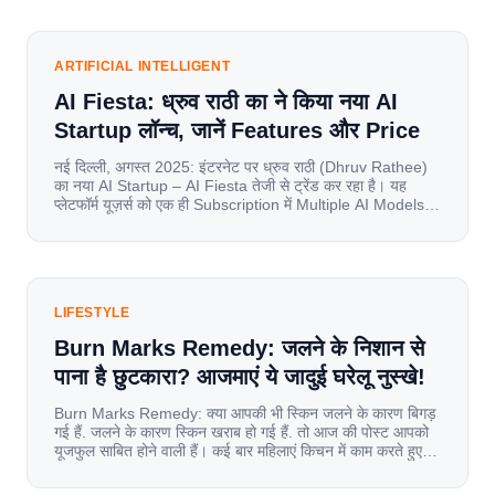
internet have completely disrupted this old setup. India
has become a mobile-first market where consumers
spend nearly 80% […]
ARTIFICIAL INTELLIGENT
AI Fiesta: ध्रुव राठी का ने किया नया AI
Startup लॉन्च, जानें Features और Price
नई दिल्ली, अगस्त 2025: इंटरनेट पर ध्रुव राठी (Dhruv Rathee)
का नया AI Startup – AI Fiesta तेजी से ट्रेंड कर रहा है। यह
प्लेटफॉर्म यूज़र्स को एक ही Subscription में Multiple AI Models
का एक्सेस देता है। आइए जानते है इस बारे में बिस्तर से। Launch पर
यूज़र्स का जबरदस्त रिस्पॉन्स लॉन्च के तुरंत […]
LIFESTYLE
Burn Marks Remedy: जलने के निशान से
पाना है छुटकारा? आजमाएं ये जादुई घरेलू नुस्खे!
Burn Marks Remedy: क्या आपकी भी स्किन जलने के कारण बिगड़
गई हैं. जलने के कारण स्किन खराब हो गई हैं. तो आज की पोस्ट आपको
यूजफुल साबित होने वाली हैं। कई बार महिलाएं किचन में काम करते हुए
जल जाती हैं. या फिर किसी अन्य कारण से भी कई बार आज से जल जाती
[…]