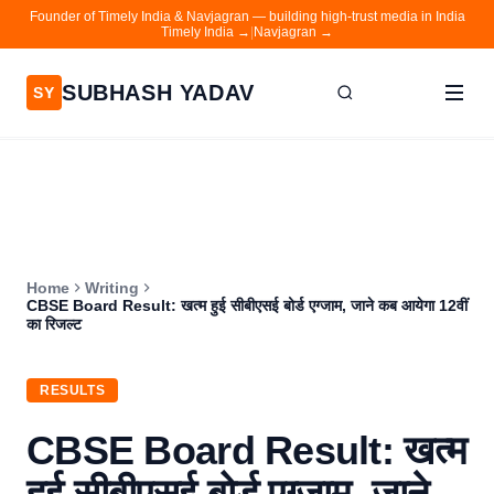
Founder of Timely India & Navjagran — building high-trust media in India
Timely India →
|
Navjagran →
SUBHASH YADAV
SY
Home
Writing
About
Home
Writing
Contact
CBSE Board Result: खत्म हुई सीबीएसई बोर्ड एग्जाम, जाने कब आयेगा 12वीं
का रिजल्ट
Timely India
Navjagran
RESULTS
CBSE Board Result: खत्म
हुई सीबीएसई बोर्ड एग्जाम, जाने