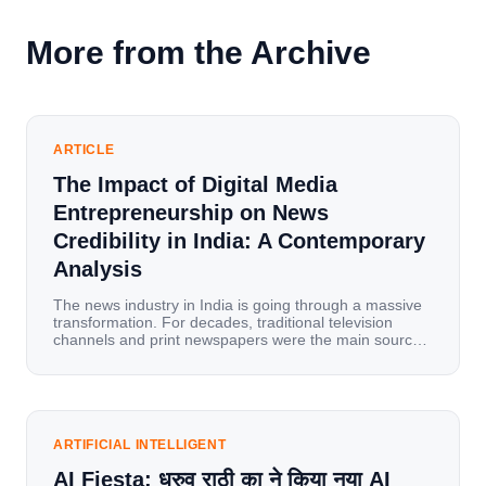
More from the Archive
ARTICLE
The Impact of Digital Media
Entrepreneurship on News
Credibility in India: A Contemporary
Analysis
The news industry in India is going through a massive
transformation. For decades, traditional television
channels and print newspapers were the main sources
of information for millions of households. Today, cheap
mobile data, affordable smartphones, and high-speed
internet have completely disrupted this old setup. India
has become a mobile-first market where consumers
spend nearly 80% […]
ARTIFICIAL INTELLIGENT
AI Fiesta: ध्रुव राठी का ने किया नया AI