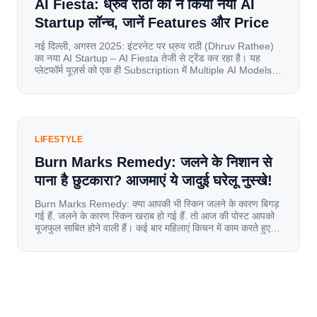
AI Fiesta: ध्रुव राठी का ने किया नया AI
Startup लॉन्च, जानें Features और Price
नई दिल्ली, अगस्त 2025: इंटरनेट पर ध्रुव राठी (Dhruv Rathee)
का नया AI Startup – AI Fiesta तेजी से ट्रेंड कर रहा है। यह
प्लेटफॉर्म यूज़र्स को एक ही Subscription में Multiple AI Models
का एक्सेस देता है। आइए जानते है इस बारे में बिस्तर से। Launch पर
यूज़र्स का जबरदस्त रिस्पॉन्स लॉन्च के तुरंत […]
LIFESTYLE
Burn Marks Remedy: जलने के निशान से
पाना है छुटकारा? आजमाएं ये जादुई घरेलू नुस्खे!
Burn Marks Remedy: क्या आपकी भी स्किन जलने के कारण बिगड़
गई हैं. जलने के कारण स्किन खराब हो गई हैं. तो आज की पोस्ट आपको
यूजफुल साबित होने वाली हैं। कई बार महिलाएं किचन में काम करते हुए
जल जाती हैं. या फिर किसी अन्य कारण से भी कई बार आज से जल जाती
[…]