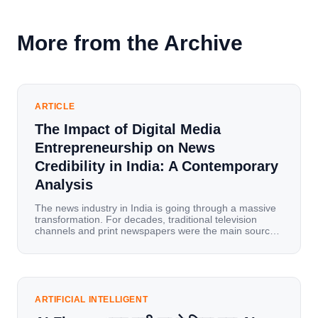
More from the Archive
ARTICLE
The Impact of Digital Media
Entrepreneurship on News
Credibility in India: A Contemporary
Analysis
The news industry in India is going through a massive
transformation. For decades, traditional television
channels and print newspapers were the main sources
of information for millions of households. Today, cheap
mobile data, affordable smartphones, and high-speed
internet have completely disrupted this old setup. India
has become a mobile-first market where consumers
spend nearly 80% […]
ARTIFICIAL INTELLIGENT