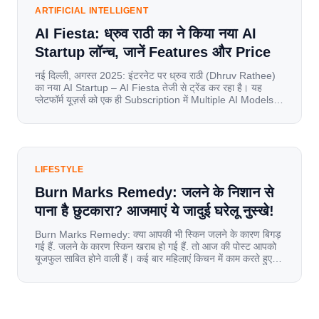
ARTIFICIAL INTELLIGENT
AI Fiesta: ध्रुव राठी का ने किया नया AI
Startup लॉन्च, जानें Features और Price
नई दिल्ली, अगस्त 2025: इंटरनेट पर ध्रुव राठी (Dhruv Rathee)
का नया AI Startup – AI Fiesta तेजी से ट्रेंड कर रहा है। यह
प्लेटफॉर्म यूज़र्स को एक ही Subscription में Multiple AI Models
का एक्सेस देता है। आइए जानते है इस बारे में बिस्तर से। Launch पर
यूज़र्स का जबरदस्त रिस्पॉन्स लॉन्च के तुरंत […]
LIFESTYLE
Burn Marks Remedy: जलने के निशान से
पाना है छुटकारा? आजमाएं ये जादुई घरेलू नुस्खे!
Burn Marks Remedy: क्या आपकी भी स्किन जलने के कारण बिगड़
गई हैं. जलने के कारण स्किन खराब हो गई हैं. तो आज की पोस्ट आपको
यूजफुल साबित होने वाली हैं। कई बार महिलाएं किचन में काम करते हुए
जल जाती हैं. या फिर किसी अन्य कारण से भी कई बार आज से जल जाती
[…]