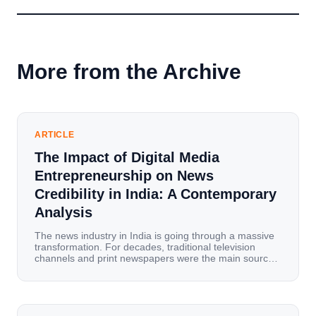
More from the Archive
ARTICLE
The Impact of Digital Media
Entrepreneurship on News
Credibility in India: A Contemporary
Analysis
The news industry in India is going through a massive
transformation. For decades, traditional television
channels and print newspapers were the main sources
of information for millions of households. Today, cheap
mobile data, affordable smartphones, and high-speed
internet have completely disrupted this old setup. India
has become a mobile-first market where consumers
spend nearly 80% […]