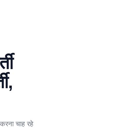
्ती
ती,
रना चाह रहे