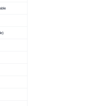
able
le)