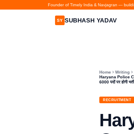
Founder of Timely India & Navjagran — buildin
SUBHASH YADAV
SY
Home
Writing
Haryana Police Const
6000 पदों पर होगी भर्
RECRUITMENT
Har