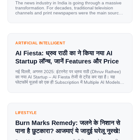
The news industry in India is going through a massive
transformation. For decades, traditional television
channels and print newspapers were the main sources
of information for millions of households. Today, cheap
mobile data, affordable smartphones, and high-speed
internet have completely disrupted this old setup. India
has become a mobile-first market where consumers
spend nearly 80% […]
ARTIFICIAL INTELLIGENT
AI Fiesta: ध्रुव राठी का ने किया नया AI
Startup लॉन्च, जानें Features और Price
नई दिल्ली, अगस्त 2025: इंटरनेट पर ध्रुव राठी (Dhruv Rathee)
का नया AI Startup – AI Fiesta तेजी से ट्रेंड कर रहा है। यह
प्लेटफॉर्म यूज़र्स को एक ही Subscription में Multiple AI Models
का एक्सेस देता है। आइए जानते है इस बारे में बिस्तर से। Launch पर
यूज़र्स का जबरदस्त रिस्पॉन्स लॉन्च के तुरंत […]
LIFESTYLE
Burn Marks Remedy: जलने के निशान से
पाना है छुटकारा? आजमाएं ये जादुई घरेलू नुस्खे!