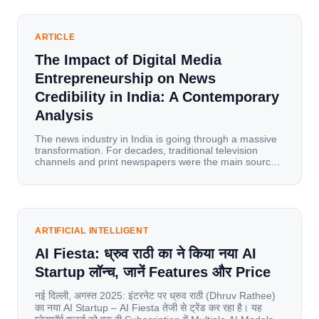
ARTICLE
The Impact of Digital Media
Entrepreneurship on News
Credibility in India: A Contemporary
Analysis
The news industry in India is going through a massive
transformation. For decades, traditional television
channels and print newspapers were the main sources
of information for millions of households. Today, cheap
mobile data, affordable smartphones, and high-speed
internet have completely disrupted this old setup. India
has become a mobile-first market where consumers
spend nearly 80% […]
ARTIFICIAL INTELLIGENT
AI Fiesta: ध्रुव राठी का ने किया नया AI
Startup लॉन्च, जानें Features और Price
नई दिल्ली, अगस्त 2025: इंटरनेट पर ध्रुव राठी (Dhruv Rathee)
का नया AI Startup – AI Fiesta तेजी से ट्रेंड कर रहा है। यह