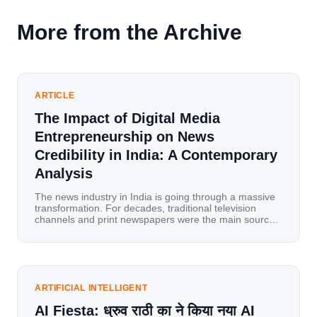
More from the Archive
ARTICLE
The Impact of Digital Media
Entrepreneurship on News
Credibility in India: A Contemporary
Analysis
The news industry in India is going through a massive
transformation. For decades, traditional television
channels and print newspapers were the main sources
of information for millions of households. Today, cheap
mobile data, affordable smartphones, and high-speed
internet have completely disrupted this old setup. India
has become a mobile-first market where consumers
spend nearly 80% […]
ARTIFICIAL INTELLIGENT
AI Fiesta: ध्रुव राठी का ने किया नया AI