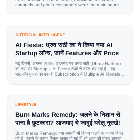
channels and print newspapers were the main sources
of information for millions of households. Today, cheap
mobile data, affordable smartphones, and high-speed
internet have completely disrupted this old setup. India
has become a mobile-first market where consumers
spend nearly 80% […]
ARTIFICIAL INTELLIGENT
AI Fiesta: ध्रुव राठी का ने किया नया AI
Startup लॉन्च, जानें Features और Price
नई दिल्ली, अगस्त 2025: इंटरनेट पर ध्रुव राठी (Dhruv Rathee)
का नया AI Startup – AI Fiesta तेजी से ट्रेंड कर रहा है। यह
प्लेटफॉर्म यूज़र्स को एक ही Subscription में Multiple AI Models
का एक्सेस देता है। आइए जानते है इस बारे में बिस्तर से। Launch पर
यूज़र्स का जबरदस्त रिस्पॉन्स लॉन्च के तुरंत […]
LIFESTYLE
Burn Marks Remedy: जलने के निशान से
पाना है छुटकारा? आजमाएं ये जादुई घरेलू नुस्खे!
Burn Marks Remedy: क्या आपकी भी स्किन जलने के कारण बिगड़
गई हैं. जलने के कारण स्किन खराब हो गई हैं. तो आज की पोस्ट आपको