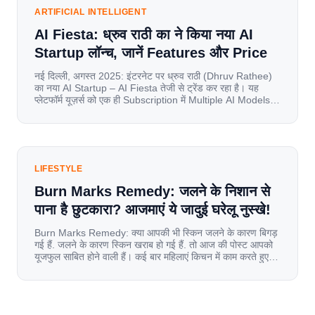
spend nearly 80% […]
ARTIFICIAL INTELLIGENT
AI Fiesta: ध्रुव राठी का ने किया नया AI
Startup लॉन्च, जानें Features और Price
नई दिल्ली, अगस्त 2025: इंटरनेट पर ध्रुव राठी (Dhruv Rathee)
का नया AI Startup – AI Fiesta तेजी से ट्रेंड कर रहा है। यह
प्लेटफॉर्म यूज़र्स को एक ही Subscription में Multiple AI Models
का एक्सेस देता है। आइए जानते है इस बारे में बिस्तर से। Launch पर
यूज़र्स का जबरदस्त रिस्पॉन्स लॉन्च के तुरंत […]
LIFESTYLE
Burn Marks Remedy: जलने के निशान से
पाना है छुटकारा? आजमाएं ये जादुई घरेलू नुस्खे!
Burn Marks Remedy: क्या आपकी भी स्किन जलने के कारण बिगड़
गई हैं. जलने के कारण स्किन खराब हो गई हैं. तो आज की पोस्ट आपको
यूजफुल साबित होने वाली हैं। कई बार महिलाएं किचन में काम करते हुए
जल जाती हैं. या फिर किसी अन्य कारण से भी कई बार आज से जल जाती
[…]