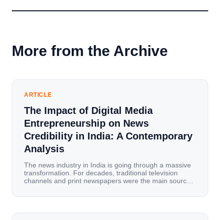
More from the Archive
ARTICLE
The Impact of Digital Media
Entrepreneurship on News
Credibility in India: A Contemporary
Analysis
The news industry in India is going through a massive
transformation. For decades, traditional television
channels and print newspapers were the main sources
of information for millions of households. Today, cheap
mobile data, affordable smartphones, and high-speed
internet have completely disrupted this old setup. India
has become a mobile-first market where consumers