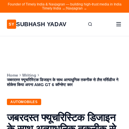
Founder of Timely India & Navjagran — building high-trust media in India
Timely India →
|
Navjagran →
SUBHASH YADAV
SY
Home
Writing
About
Home
Writing
Contact
जबरदस्त फ्यूचरिस्टिक डिजाइन के साथ अत्याधुनिक तकनीक से लैस मर्सिडीज ने
शोकेस किया अपना AMG GT 6 कॉन्सेप्ट कार
Timely India
Navjagran
AUTOMOBILES
जबरदस्त फ्यूचरिस्टिक डिजाइन
के साथ अत्याधुनिक तकनीक से