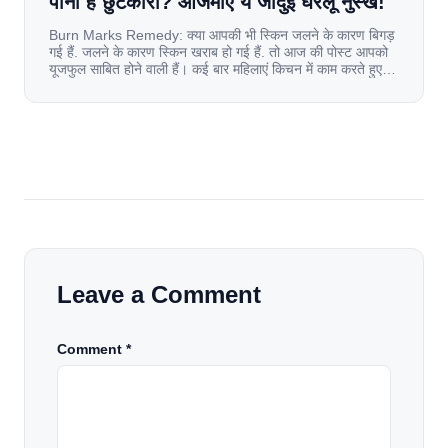
पाना है छुटकारा? आजमाएं ये जादुई घरेलू नुस्खे!
Burn Marks Remedy: क्या आपकी भी स्किन जलने के कारण बिगड़
गई हैं. जलने के कारण स्किन खराब हो गई हैं. तो आज की पोस्ट आपको
यूजफुल साबित होने वाली हैं। कई बार महिलाएं किचन में काम करते हुए
जल जाती हैं. या फिर किसी अन्य कारण से भी कई बार आज से जल जाती
[…]
Leave a Comment
Comment *