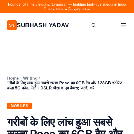
Founder of Timely India & Navjagran — building high-trust media in India
Timely India →
|
Navjagran →
SUBHASH YADAV
SY
Home
Writing
About
Home
Writing
Contact
गरीबों के लिए लांच हुआ सबसे सस्ता Poco का 6GB रैम और 128GB स्टोरेज
वाला 5G फोन, मिलेगा DSLR जैसा तगड़ा कैमरा; जल्दी करे
Timely India
Navjagran
MOBILES
गरीबों के लिए लांच हुआ सबसे
सस्ता Poco का 6GB रैम और