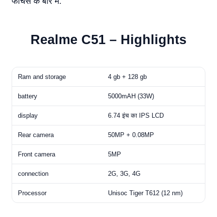
फीचर्स के बारे में.
Realme C51 –
Highlights
Ram and storage
4 gb + 128 gb
battery
5000mAH (33W)
display
6.74 इंच का IPS LCD
Rear camera
50MP + 0.08MP
Front camera
5MP
connection
2G, 3G, 4G
Processor
Unisoc Tiger T612 (12 nm)