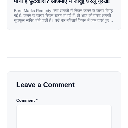
पाना है छुटकारा? आजमाएं ये जादुई घरेलू नुस्खे!
Burn Marks Remedy: क्या आपकी भी स्किन जलने के कारण बिगड़
गई हैं. जलने के कारण स्किन खराब हो गई हैं. तो आज की पोस्ट आपको
यूजफुल साबित होने वाली हैं। कई बार महिलाएं किचन में काम करते हुए
जल जाती हैं. या फिर किसी अन्य कारण से भी कई बार आज से जल जाती
[…]
Leave a Comment
Comment *