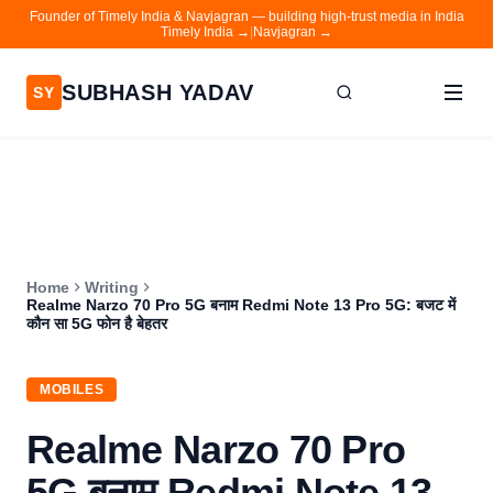
Founder of Timely India & Navjagran — building high-trust media in India
Timely India →
|
Navjagran →
SUBHASH YADAV
SY
Home
Writing
About
Home
Writing
Contact
Realme Narzo 70 Pro 5G बनाम Redmi Note 13 Pro 5G: बजट में
कौन सा 5G फोन है बेहतर
Timely India
Navjagran
MOBILES
Realme Narzo 70 Pro
5G बनाम Redmi Note 13