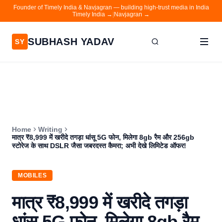
Founder of Timely India & Navjagran — building high-trust media in India
Timely India →
|
Navjagran →
SUBHASH YADAV
SY
Home
Writing
About
Home
Writing
Contact
मात्र ₹8,999 में खरीदे तगड़ा धांसू 5G फोन, मिलेगा 8gb रैम और 256gb
स्टोरेज के साथ DSLR जैसा जबरदस्त कैमरा; अभी देखे लिमिटेड ऑफर!
Timely India
Navjagran
MOBILES
मात्र ₹8,999 में खरीदे तगड़ा
धांसू 5G फोन, मिलेगा 8gb रैम