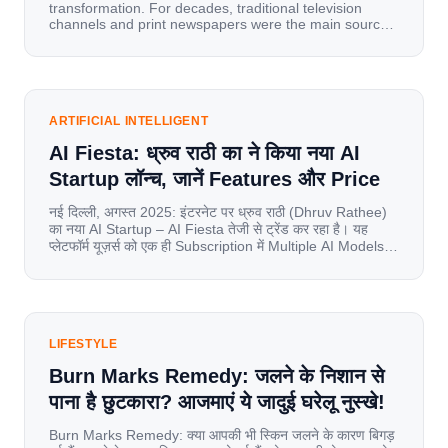
transformation. For decades, traditional television
channels and print newspapers were the main sources
of information for millions of households. Today, cheap
mobile data, affordable smartphones, and high-speed
internet have completely disrupted this old setup. India
has become a mobile-first market where consumers
spend nearly 80% […]
ARTIFICIAL INTELLIGENT
AI Fiesta: ध्रुव राठी का ने किया नया AI
Startup लॉन्च, जानें Features और Price
नई दिल्ली, अगस्त 2025: इंटरनेट पर ध्रुव राठी (Dhruv Rathee)
का नया AI Startup – AI Fiesta तेजी से ट्रेंड कर रहा है। यह
प्लेटफॉर्म यूज़र्स को एक ही Subscription में Multiple AI Models
का एक्सेस देता है। आइए जानते है इस बारे में बिस्तर से। Launch पर
यूज़र्स का जबरदस्त रिस्पॉन्स लॉन्च के तुरंत […]
LIFESTYLE
Burn Marks Remedy: जलने के निशान से
पाना है छुटकारा? आजमाएं ये जादुई घरेलू नुस्खे!
Burn Marks Remedy: क्या आपकी भी स्किन जलने के कारण बिगड़