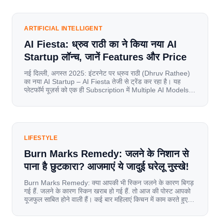
internet have completely disrupted this old setup. India
has become a mobile-first market where consumers
spend nearly 80% […]
ARTIFICIAL INTELLIGENT
AI Fiesta: ध्रुव राठी का ने किया नया AI
Startup लॉन्च, जानें Features और Price
नई दिल्ली, अगस्त 2025: इंटरनेट पर ध्रुव राठी (Dhruv Rathee)
का नया AI Startup – AI Fiesta तेजी से ट्रेंड कर रहा है। यह
प्लेटफॉर्म यूज़र्स को एक ही Subscription में Multiple AI Models
का एक्सेस देता है। आइए जानते है इस बारे में बिस्तर से। Launch पर
यूज़र्स का जबरदस्त रिस्पॉन्स लॉन्च के तुरंत […]
LIFESTYLE
Burn Marks Remedy: जलने के निशान से
पाना है छुटकारा? आजमाएं ये जादुई घरेलू नुस्खे!
Burn Marks Remedy: क्या आपकी भी स्किन जलने के कारण बिगड़
गई हैं. जलने के कारण स्किन खराब हो गई हैं. तो आज की पोस्ट आपको
यूजफुल साबित होने वाली हैं। कई बार महिलाएं किचन में काम करते हुए
जल जाती हैं. या फिर किसी अन्य कारण से भी कई बार आज से जल जाती
[…]