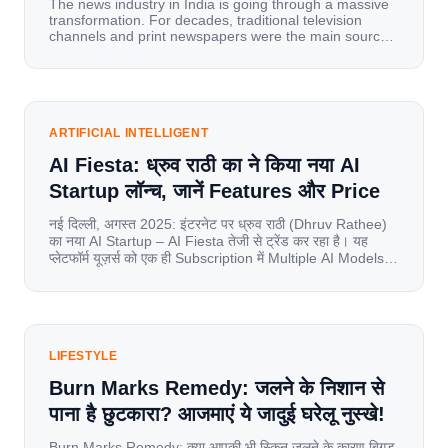
The news industry in India is going through a massive
transformation. For decades, traditional television
channels and print newspapers were the main sources
of information for millions of households. Today, cheap
mobile data, affordable smartphones, and high-speed
internet have completely disrupted this old setup. India
has become a mobile-first market where consumers
spend nearly 80% […]
ARTIFICIAL INTELLIGENT
AI Fiesta: ध्रुव राठी का ने किया नया AI
Startup लॉन्च, जानें Features और Price
नई दिल्ली, अगस्त 2025: इंटरनेट पर ध्रुव राठी (Dhruv Rathee)
का नया AI Startup – AI Fiesta तेजी से ट्रेंड कर रहा है। यह
प्लेटफॉर्म यूज़र्स को एक ही Subscription में Multiple AI Models
का एक्सेस देता है। आइए जानते है इस बारे में बिस्तर से। Launch पर
यूज़र्स का जबरदस्त रिस्पॉन्स लॉन्च के तुरंत […]
LIFESTYLE
Burn Marks Remedy: जलने के निशान से
पाना है छुटकारा? आजमाएं ये जादुई घरेलू नुस्खे!
Burn Marks Remedy: क्या आपकी भी स्किन जलने के कारण बिगड़