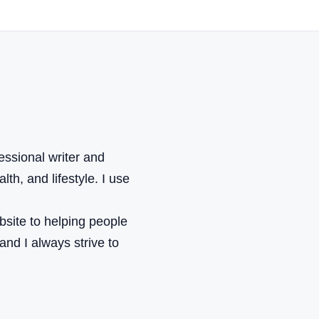
ssional writer and
th, and lifestyle. I use
bsite to helping people
 and I always strive to