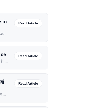
 in
Read Article
vision
oday,
s old
rice
Read Article
 है।
े।
वां
Read Article
जन का
रियां