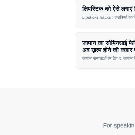
लिपस्टिक को ऐसे लगाएं 
Lipsticks hacks : लड़कियां अपने ह
होता है। लेकिन कई बार लिपस्टिक ठी
होंठों पर ठीक से टिकी रह सकती […
जापान का सोमिनसाई फ़ेस्
अब ख़त्म होने की कग़ार
जापान मान्यताओं का देश है. जापान
गरीब मान्यताओं के लिए जाने जाते हैं
अब इसमें महिलाओं की भी […]
For speakin