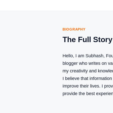
BIOGRAPHY
The Full Story
Hello, I am Subhash, Fou
blogger who writes on vari
my creativity and knowle
I believe that informatio
improve their lives. I pro
provide the best experie