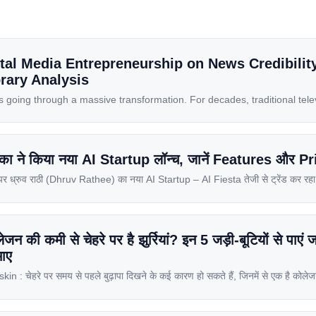
tal Media Entrepreneurship on News Credibility
rary Analysis
is going through a massive transformation. For decades, traditional tele
rs were the main sources of information for millions of households. T
le smartphones, and high-speed internet have completely disrupted thi
mobile-first market where consumers spend nearly 80% […]
 का ने किया नया AI Startup लॉन्च, जानें Features और P
पर ध्रुव राठी (Dhruv Rathee) का नया AI Startup – AI Fiesta तेजी से ट्रेंड कर रहा
bscription में Multiple AI Models का एक्सेस देता है। आइए जानते है इस बारे में बिस्तर स
पॉन्स लॉन्च के तुरंत […]
की कमी से चेहरे पर है झुर्रियां? इन 5 जड़ी-बूटियों से पाएं ज
माए
 : चेहरे पर समय से पहले बुढ़ापा दिखने के कई कारण हो सकते हैं, जिनमें से एक है कोले
ीर में कोलेजन का उत्पादन कम होने लगता है, जिसके कारण त्वचा ढीली पड़ने लगती है और झुर्