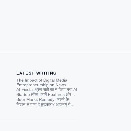
LATEST WRITING
The Impact of Digital Media
Entrepreneurship on News
Credibility in India: A
AI Fiesta: ध्रुव राठी का ने किया नया AI
Contemporary Analysis
Startup लॉन्च, जानें Features और
Price
Burn Marks Remedy: जलने के
निशान से पाना है छुटकारा? आजमाएं ये
जादुई घरेलू नुस्खे!