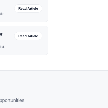
Read Article
हिस्सा
 तक
वल
Read Article
ीबो-
, लेकिन
portunities,