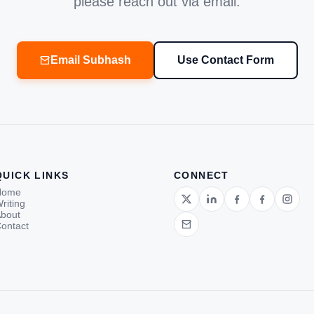
please reach out via email.
Email Subhash
Use Contact Form
QUICK LINKS
CONNECT
Home
riting
bout
ontact