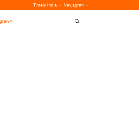
Timely India →
|
Navjagran →
gran