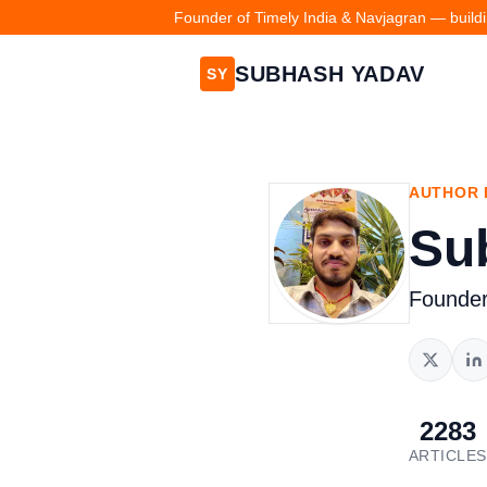
Founder of Timely India & Navjagran — buildin
SUBHASH YADAV
SY
AUTHOR 
Su
Founder
2283
ARTICLES