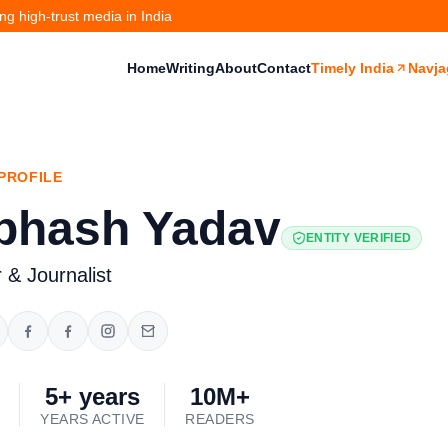
g high-trust media in India
Home
Writing
About
Contact
Timely India
Navja
PROFILE
bhash Yadav
ENTITY VERIFIED
 & Journalist
5+ years
10M+
YEARS ACTIVE
READERS