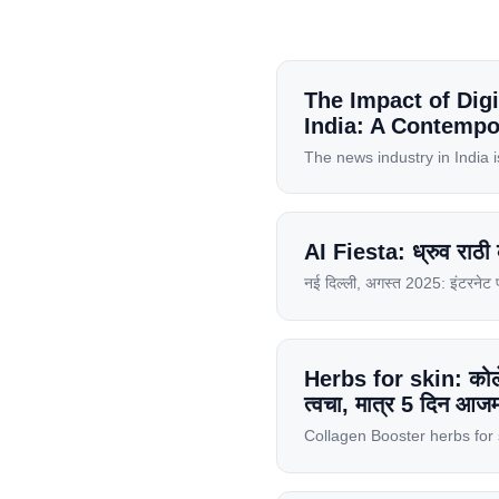
The Impact of Digi
India: A Contempo
The news industry in India 
channels and print newspape
cheap mobile data, affordab
setup. India has become a 
AI Fiesta: ध्रुव राठी
नई दिल्ली, अगस्त 2025: इंटरनेट 
यह प्लेटफॉर्म यूज़र्स को एक ही Su
Launch पर यूज़र्स का जबरदस्त रिस्
Herbs for skin: कोलेजन 
त्वचा, मात्र 5 दिन आज
Collagen Booster herbs for skin
कम होना। उम्र बढ़ने के साथ-साथ शर
आने लगती हैं। लेकिन चिंता न […]