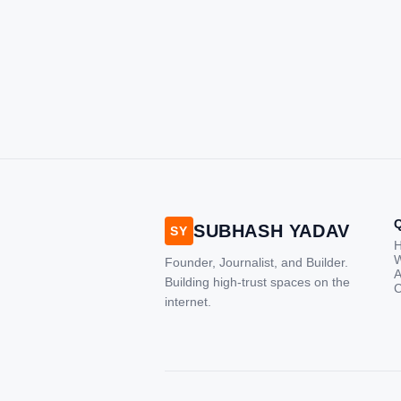
SUBHASH YADAV
SY
W
Founder, Journalist, and Builder.
A
Building high-trust spaces on the
C
internet.