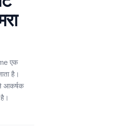
जट
मरा
alme एक
जाता है।
ने आकर्षक
 है।