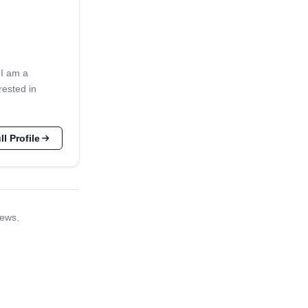
 I am a
rested in
l Profile
iews.