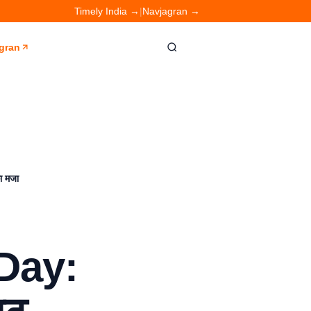
Timely India →
|
Navjagran →
gran
ा मजा
Day: