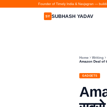
Founder of Timely India & Navjagran — buildin
SUBHASH YADAV
SY
Home
Writing
Amazon Deal of the
GADGETS
Ama