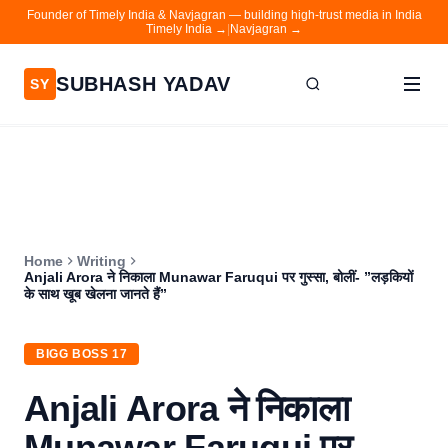
Founder of Timely India & Navjagran — building high-trust media in India
Timely India →
|
Navjagran →
SUBHASH YADAV
SY
Home
Writing
About
Home
Writing
Contact
Anjali Arora ने निकाला Munawar Faruqui पर गुस्सा, बोलीं- ”लड़कियों
के साथ खूब खेलना जानते हैं”
Timely India
Navjagran
BIGG BOSS 17
Anjali Arora ने निकाला
Munawar Faruqui पर