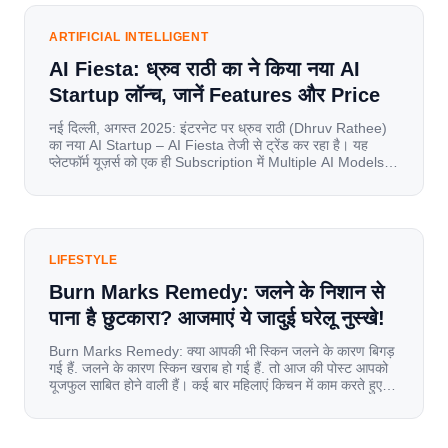
has become a mobile-first market where consumers
spend nearly 80% […]
ARTIFICIAL INTELLIGENT
AI Fiesta: ध्रुव राठी का ने किया नया AI
Startup लॉन्च, जानें Features और Price
नई दिल्ली, अगस्त 2025: इंटरनेट पर ध्रुव राठी (Dhruv Rathee)
का नया AI Startup – AI Fiesta तेजी से ट्रेंड कर रहा है। यह
प्लेटफॉर्म यूज़र्स को एक ही Subscription में Multiple AI Models
का एक्सेस देता है। आइए जानते है इस बारे में बिस्तर से। Launch पर
यूज़र्स का जबरदस्त रिस्पॉन्स लॉन्च के तुरंत […]
LIFESTYLE
Burn Marks Remedy: जलने के निशान से
पाना है छुटकारा? आजमाएं ये जादुई घरेलू नुस्खे!
Burn Marks Remedy: क्या आपकी भी स्किन जलने के कारण बिगड़
गई हैं. जलने के कारण स्किन खराब हो गई हैं. तो आज की पोस्ट आपको
यूजफुल साबित होने वाली हैं। कई बार महिलाएं किचन में काम करते हुए
जल जाती हैं. या फिर किसी अन्य कारण से भी कई बार आज से जल जाती
[…]