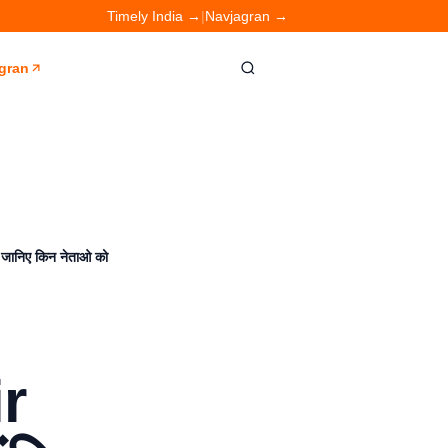
Timely India →
|
Navjagran →
gran
? जानिए किन नेताओ को
r