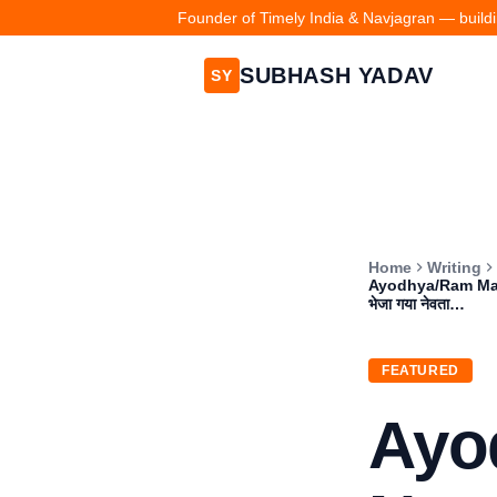
Founder of Timely India & Navjagran — buildin
SUBHASH YADAV
SY
Home
Writing
Ayodhya/Ram Mandir N
भेजा गया नेवता…
FEATURED
Ayo