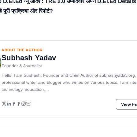
.El.Ed न्यू आदेश: TRE 2.0 उम्मीदवार अपने D.El.Ed Details क
ै पूरी प्रक्रिया और रिपोर्ट?
ABOUT THE AUTHOR
Subhash Yadav
Founder & Journalist
Hello, I am Subhash, Founder and Chief Author of subhashyadav.org.
professional writer and blogger who writes on various topics. I am inte
technology, education,…
View Ful