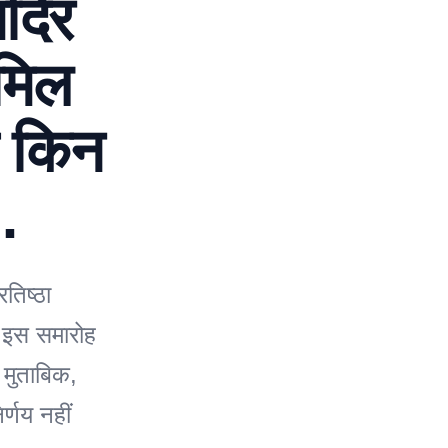
ंदिर
ामिल
ए किन
…
तिष्ठा
ं। इस समारोह
े मुताबिक,
र्णय नहीं