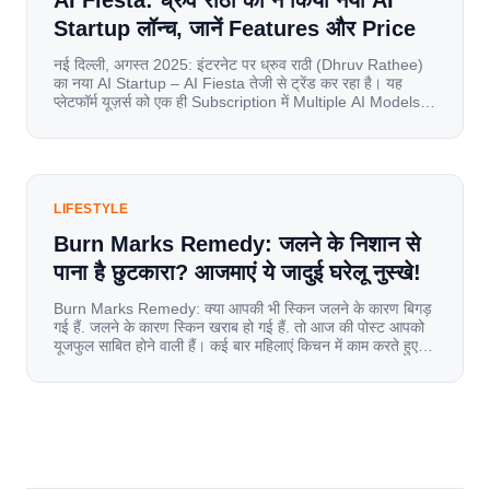
AI Fiesta: ध्रुव राठी का ने किया नया AI
Startup लॉन्च, जानें Features और Price
नई दिल्ली, अगस्त 2025: इंटरनेट पर ध्रुव राठी (Dhruv Rathee)
का नया AI Startup – AI Fiesta तेजी से ट्रेंड कर रहा है। यह
प्लेटफॉर्म यूज़र्स को एक ही Subscription में Multiple AI Models
का एक्सेस देता है। आइए जानते है इस बारे में बिस्तर से। Launch पर
यूज़र्स का जबरदस्त रिस्पॉन्स लॉन्च के तुरंत […]
LIFESTYLE
Burn Marks Remedy: जलने के निशान से
पाना है छुटकारा? आजमाएं ये जादुई घरेलू नुस्खे!
Burn Marks Remedy: क्या आपकी भी स्किन जलने के कारण बिगड़
गई हैं. जलने के कारण स्किन खराब हो गई हैं. तो आज की पोस्ट आपको
यूजफुल साबित होने वाली हैं। कई बार महिलाएं किचन में काम करते हुए
जल जाती हैं. या फिर किसी अन्य कारण से भी कई बार आज से जल जाती
[…]