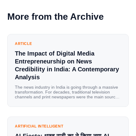
More from the Archive
ARTICLE
The Impact of Digital Media
Entrepreneurship on News
Credibility in India: A Contemporary
Analysis
The news industry in India is going through a massive
transformation. For decades, traditional television
channels and print newspapers were the main sources
of information for millions of households. Today, cheap
mobile data, affordable smartphones, and high-speed
internet have completely disrupted this old setup. India
has become a mobile-first market where consumers
spend nearly 80% […]
ARTIFICIAL INTELLIGENT