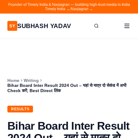
Founder of Timely India & Navjagran — building high-trust media in India
Timely India →
|
Navjagran →
SUBHASH YADAV
SY
Home
Writing
About
Home
Writing
Contact
Bihar Board Inter Result 2024 Out – यहां से मात्र दो सेकंड में अभी
Check करें; Best Direct लिंक
Timely India
Navjagran
RESULTS
Bihar Board Inter Result
2024 Out – यहां से मात्र दो