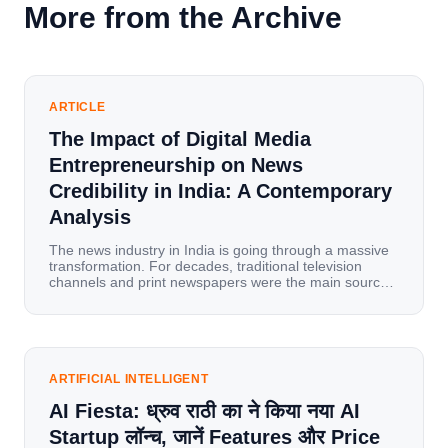
More from the Archive
ARTICLE
The Impact of Digital Media
Entrepreneurship on News
Credibility in India: A Contemporary
Analysis
The news industry in India is going through a massive
transformation. For decades, traditional television
channels and print newspapers were the main sources
of information for millions of households. Today, cheap
mobile data, affordable smartphones, and high-speed
internet have completely disrupted this old setup. India
has become a mobile-first market where consumers
spend nearly 80% […]
ARTIFICIAL INTELLIGENT
AI Fiesta: ध्रुव राठी का ने किया नया AI
Startup लॉन्च, जानें Features और Price