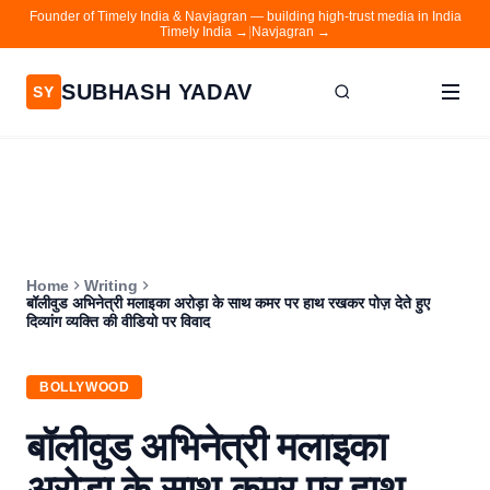
Founder of Timely India & Navjagran — building high-trust media in India
Timely India →
|
Navjagran →
SUBHASH YADAV
SY
Home
Writing
About
Home
Writing
Contact
बॉलीवुड अभिनेत्री मलाइका अरोड़ा के साथ कमर पर हाथ रखकर पोज़ देते हुए
दिव्यांग व्यक्ति की वीडियो पर विवाद
Timely India
Navjagran
BOLLYWOOD
बॉलीवुड अभिनेत्री मलाइका
अरोड़ा के साथ कमर पर हाथ