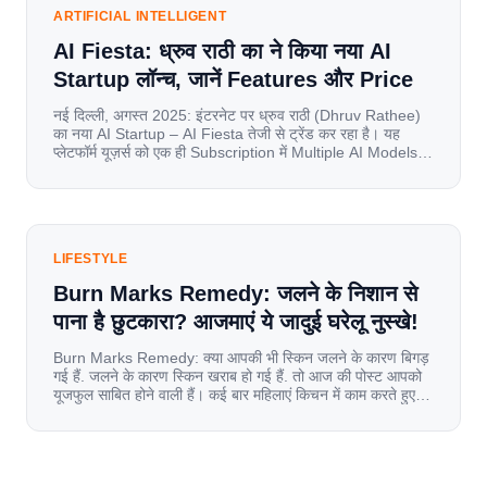
ARTIFICIAL INTELLIGENT
AI Fiesta: ध्रुव राठी का ने किया नया AI
Startup लॉन्च, जानें Features और Price
नई दिल्ली, अगस्त 2025: इंटरनेट पर ध्रुव राठी (Dhruv Rathee)
का नया AI Startup – AI Fiesta तेजी से ट्रेंड कर रहा है। यह
प्लेटफॉर्म यूज़र्स को एक ही Subscription में Multiple AI Models
का एक्सेस देता है। आइए जानते है इस बारे में बिस्तर से। Launch पर
यूज़र्स का जबरदस्त रिस्पॉन्स लॉन्च के तुरंत […]
LIFESTYLE
Burn Marks Remedy: जलने के निशान से
पाना है छुटकारा? आजमाएं ये जादुई घरेलू नुस्खे!
Burn Marks Remedy: क्या आपकी भी स्किन जलने के कारण बिगड़
गई हैं. जलने के कारण स्किन खराब हो गई हैं. तो आज की पोस्ट आपको
यूजफुल साबित होने वाली हैं। कई बार महिलाएं किचन में काम करते हुए
जल जाती हैं. या फिर किसी अन्य कारण से भी कई बार आज से जल जाती
[…]