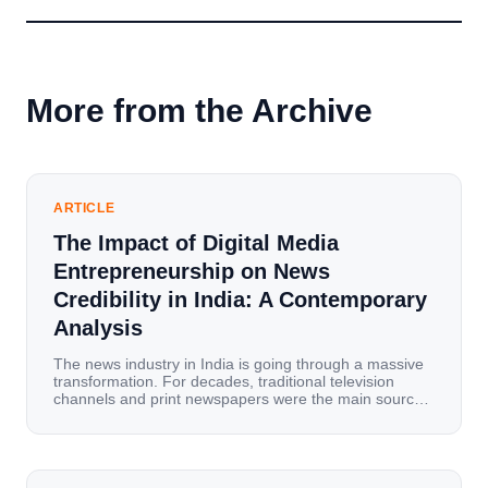
More from the Archive
ARTICLE
The Impact of Digital Media
Entrepreneurship on News
Credibility in India: A Contemporary
Analysis
The news industry in India is going through a massive
transformation. For decades, traditional television
channels and print newspapers were the main sources
of information for millions of households. Today, cheap
mobile data, affordable smartphones, and high-speed
internet have completely disrupted this old setup. India
has become a mobile-first market where consumers
spend nearly 80% […]