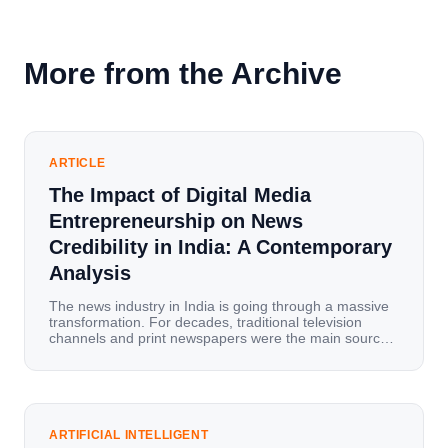
More from the Archive
ARTICLE
The Impact of Digital Media
Entrepreneurship on News
Credibility in India: A Contemporary
Analysis
The news industry in India is going through a massive
transformation. For decades, traditional television
channels and print newspapers were the main sources
of information for millions of households. Today, cheap
mobile data, affordable smartphones, and high-speed
internet have completely disrupted this old setup. India
has become a mobile-first market where consumers
spend nearly 80% […]
ARTIFICIAL INTELLIGENT