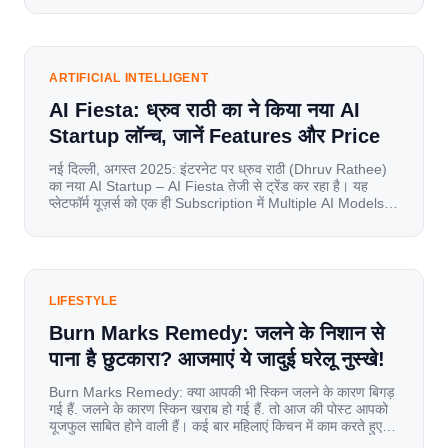
mobile data, affordable smartphones, and high-speed
internet have completely disrupted this old setup. India
has become a mobile-first market where consumers
spend nearly 80% […]
ARTIFICIAL INTELLIGENT
AI Fiesta: ध्रुव राठी का ने किया नया AI
Startup लॉन्च, जानें Features और Price
नई दिल्ली, अगस्त 2025: इंटरनेट पर ध्रुव राठी (Dhruv Rathee)
का नया AI Startup – AI Fiesta तेजी से ट्रेंड कर रहा है। यह
प्लेटफॉर्म यूज़र्स को एक ही Subscription में Multiple AI Models
का एक्सेस देता है। आइए जानते है इस बारे में बिस्तर से। Launch पर
यूज़र्स का जबरदस्त रिस्पॉन्स लॉन्च के तुरंत […]
LIFESTYLE
Burn Marks Remedy: जलने के निशान से
पाना है छुटकारा? आजमाएं ये जादुई घरेलू नुस्खे!
Burn Marks Remedy: क्या आपकी भी स्किन जलने के कारण बिगड़
गई हैं. जलने के कारण स्किन खराब हो गई हैं. तो आज की पोस्ट आपको
यूजफुल साबित होने वाली हैं। कई बार महिलाएं किचन में काम करते हुए
जल जाती हैं. या फिर किसी अन्य कारण से भी कई बार आज से जल जाती