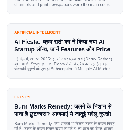
channels and print newspapers were the main sources
of information for millions of households. Today, cheap
mobile data, affordable smartphones, and high-speed
internet have completely disrupted this old setup. India
has become a mobile-first market where consumers
spend nearly 80% […]
ARTIFICIAL INTELLIGENT
AI Fiesta: ध्रुव राठी का ने किया नया AI
Startup लॉन्च, जानें Features और Price
नई दिल्ली, अगस्त 2025: इंटरनेट पर ध्रुव राठी (Dhruv Rathee)
का नया AI Startup – AI Fiesta तेजी से ट्रेंड कर रहा है। यह
प्लेटफॉर्म यूज़र्स को एक ही Subscription में Multiple AI Models
का एक्सेस देता है। आइए जानते है इस बारे में बिस्तर से। Launch पर
यूज़र्स का जबरदस्त रिस्पॉन्स लॉन्च के तुरंत […]
LIFESTYLE
Burn Marks Remedy: जलने के निशान से
पाना है छुटकारा? आजमाएं ये जादुई घरेलू नुस्खे!
Burn Marks Remedy: क्या आपकी भी स्किन जलने के कारण बिगड़
गई हैं. जलने के कारण स्किन खराब हो गई हैं. तो आज की पोस्ट आपको