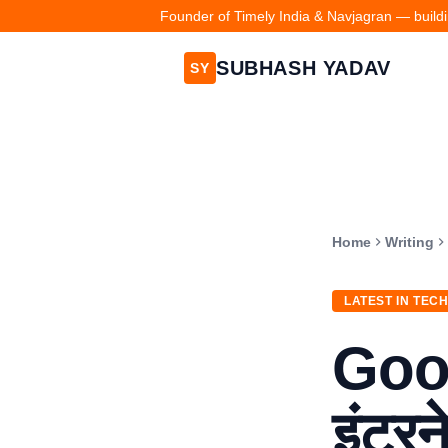
Founder of Timely India & Navjagran — buildin
SUBHASH YADAV
SY
Home
Writing
LATEST IN TEC
Goog
इंटरन