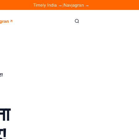
Timely India →
|
Navjagran →
gran
ट!
ना
ट!