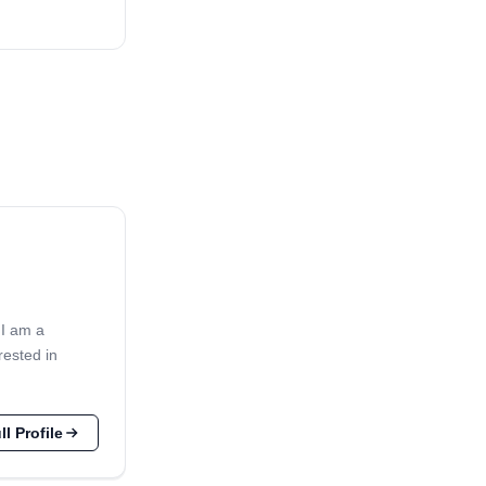
 I am a
rested in
l Profile