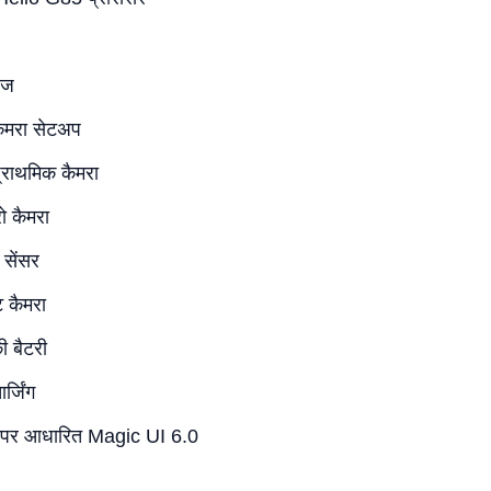
ेज
कैमरा सेटअप
राथमिक कैमरा
ो कैमरा
 सेंसर
 कैमरा
 बैटरी
्जिंग
पर आधारित Magic UI 6.0