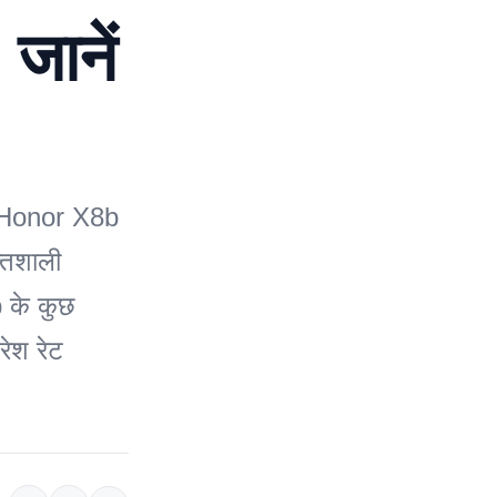
जानें
न, Honor X8b
्तिशाली
 के कुछ
ेश रेट