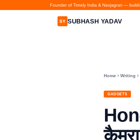
Founder of Timely India & Navjagran — buildin
SUBHASH YADAV
SY
Home
Writing
GADGETS
Hono
कैमरा