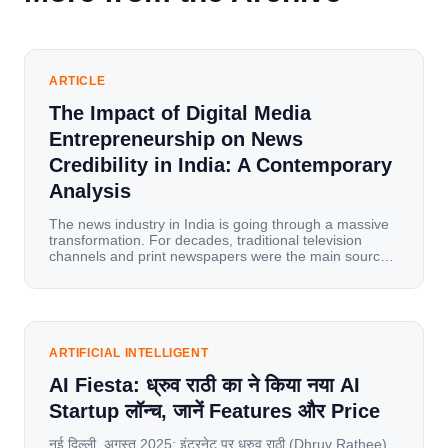
ARTICLE
The Impact of Digital Media
Entrepreneurship on News
Credibility in India: A Contemporary
Analysis
The news industry in India is going through a massive
transformation. For decades, traditional television
channels and print newspapers were the main sources
of information for millions of households. Today, cheap
mobile data, affordable smartphones, and high-speed
internet have completely disrupted this old setup. India
has become a mobile-first market where consumers
spend nearly 80% […]
ARTIFICIAL INTELLIGENT
AI Fiesta: ध्रुव राठी का ने किया नया AI
Startup लॉन्च, जानें Features और Price
नई दिल्ली, अगस्त 2025: इंटरनेट पर ध्रुव राठी (Dhruv Rathee)