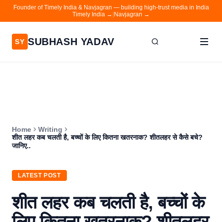
Founder of Timely India & Navjagran — building high-trust media in India
Timely India →
|
Navjagran →
SUBHASH YADAV
SY
Home
Writing
About
Home
Writing
Contact
शीत लहर कब चलती है, बच्चों के लिए कितना खतरनाक? शीतलहर से कैसे बचे?
जानिए..
Timely India
Navjagran
LATEST POST
शीत लहर कब चलती है, बच्चों के
लिए कितना खतरनाक? शीतलहर