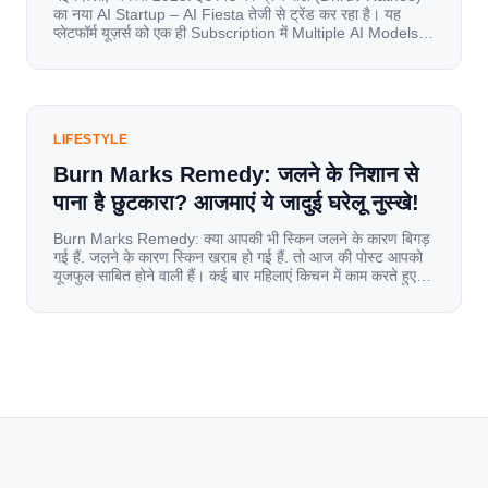
का नया AI Startup – AI Fiesta तेजी से ट्रेंड कर रहा है। यह
प्लेटफॉर्म यूज़र्स को एक ही Subscription में Multiple AI Models
का एक्सेस देता है। आइए जानते है इस बारे में बिस्तर से। Launch पर
यूज़र्स का जबरदस्त रिस्पॉन्स लॉन्च के तुरंत […]
LIFESTYLE
Burn Marks Remedy: जलने के निशान से
पाना है छुटकारा? आजमाएं ये जादुई घरेलू नुस्खे!
Burn Marks Remedy: क्या आपकी भी स्किन जलने के कारण बिगड़
गई हैं. जलने के कारण स्किन खराब हो गई हैं. तो आज की पोस्ट आपको
यूजफुल साबित होने वाली हैं। कई बार महिलाएं किचन में काम करते हुए
जल जाती हैं. या फिर किसी अन्य कारण से भी कई बार आज से जल जाती
[…]