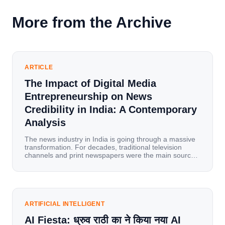
More from the Archive
ARTICLE
The Impact of Digital Media
Entrepreneurship on News
Credibility in India: A Contemporary
Analysis
The news industry in India is going through a massive
transformation. For decades, traditional television
channels and print newspapers were the main sources
of information for millions of households. Today, cheap
mobile data, affordable smartphones, and high-speed
internet have completely disrupted this old setup. India
has become a mobile-first market where consumers
spend nearly 80% […]
ARTIFICIAL INTELLIGENT
AI Fiesta: ध्रुव राठी का ने किया नया AI