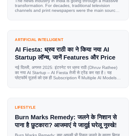
The news industry in India is going through a massive
transformation. For decades, traditional television
channels and print newspapers were the main sources
of information for millions of households. Today, cheap
mobile data, affordable smartphones, and high-speed
internet have completely disrupted this old setup. India
has become a mobile-first market where consumers
spend nearly 80% […]
ARTIFICIAL INTELLIGENT
AI Fiesta: ध्रुव राठी का ने किया नया AI
Startup लॉन्च, जानें Features और Price
नई दिल्ली, अगस्त 2025: इंटरनेट पर ध्रुव राठी (Dhruv Rathee)
का नया AI Startup – AI Fiesta तेजी से ट्रेंड कर रहा है। यह
प्लेटफॉर्म यूज़र्स को एक ही Subscription में Multiple AI Models
का एक्सेस देता है। आइए जानते है इस बारे में बिस्तर से। Launch पर
यूज़र्स का जबरदस्त रिस्पॉन्स लॉन्च के तुरंत […]
LIFESTYLE
Burn Marks Remedy: जलने के निशान से
पाना है छुटकारा? आजमाएं ये जादुई घरेलू नुस्खे!
Burn Marks Remedy: क्या आपकी भी स्किन जलने के कारण बिगड़