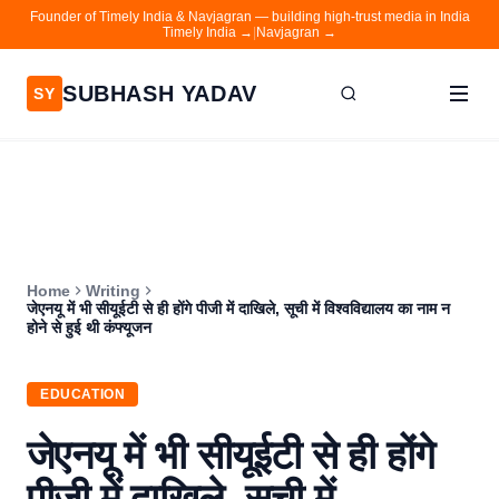
Founder of Timely India & Navjagran — building high-trust media in India
Timely India →
|
Navjagran →
SUBHASH YADAV
SY
Home
Writing
About
Home
Writing
Contact
जेएनयू में भी सीयूईटी से ही होंगे पीजी में दाखिले, सूची में विश्वविद्यालय का नाम न
होने से हुई थी कंफ्यूजन
Timely India
Navjagran
EDUCATION
जेएनयू में भी सीयूईटी से ही होंगे
पीजी में दाखिले, सूची में