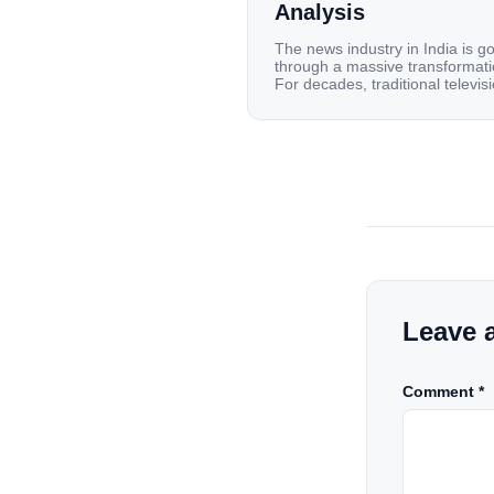
Analysis
The news industry in India is g
through a massive transformati
For decades, traditional televis
channels and print newspapers
were the main sources of
information for millions of
households. Today, cheap mobi
data, affordable smartphones,
high-speed internet have
completely disrupted this old se
India has become a mobile-first
market where consumers spen
nearly 80% […]
Leave 
Comment *