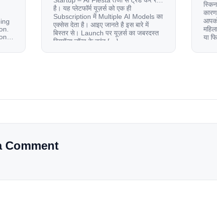
Startup – AI Fiesta तेजी से ट्रेंड कर रहा
स्किन
है। यह प्लेटफॉर्म यूज़र्स को एक ही
कारण 
Subscription में Multiple AI Models का
आपको 
oing
एक्सेस देता है। आइए जानते है इस बारे में
on.
महिला
बिस्तर से। Launch पर यूज़र्स का जबरदस्त
ion
या फ
रिस्पॉन्स लॉन्च के तुरंत […]
से ज
le
 and
tup.
d
a Comment