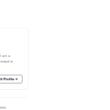
 I am a
rested in
l Profile
iews.