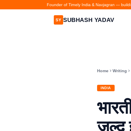
Founder of Timely India & Navjagran — buildin
SUBHASH YADAV
SY
Home
Writing
INDIA
भारत
जल्द 