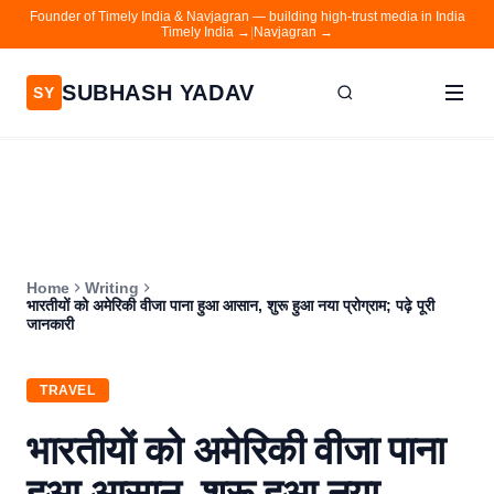
Founder of Timely India & Navjagran — building high-trust media in India
Timely India →
|
Navjagran →
SUBHASH YADAV
SY
Home
Writing
About
Home
Writing
Contact
भारतीयों को अमेरिकी वीजा पाना हुआ आसान, शुरू हुआ नया प्रोग्राम; पढ़े पूरी
जानकारी
Timely India
Navjagran
TRAVEL
भारतीयों को अमेरिकी वीजा पाना
हुआ आसान, शुरू हुआ नया