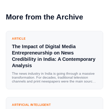
More from the Archive
ARTICLE
The Impact of Digital Media
Entrepreneurship on News
Credibility in India: A Contemporary
Analysis
The news industry in India is going through a massive
transformation. For decades, traditional television
channels and print newspapers were the main sources
of information for millions of households. Today, cheap
mobile data, affordable smartphones, and high-speed
internet have completely disrupted this old setup. India
has become a mobile-first market where consumers
spend nearly 80% […]
ARTIFICIAL INTELLIGENT