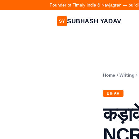
Founder of Timely India & Navjagran — buildin
SUBHASH YADAV
SY
Home
Writing
BIHAR
कड़ाक
NCR म