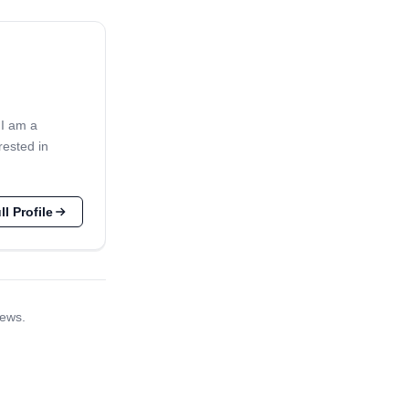
 I am a
rested in
l Profile
iews.