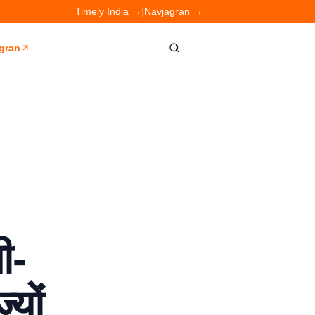
Timely India →
|
Navjagran →
gran
ी-
यों