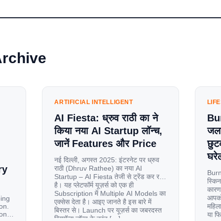
Archive
ARTIFICIAL INTELLIGENT
LIF
AI Fiesta: ध्रुव राठी का ने
Bu
किया नया AI Startup लॉन्च,
जलन
जानें Features और Price
छुट
घरेल
नई दिल्ली, अगस्त 2025: इंटरनेट पर ध्रुव
ry
राठी (Dhruv Rathee) का नया AI
Burn
Startup – AI Fiesta तेजी से ट्रेंड कर रहा
स्किन
है। यह प्लेटफॉर्म यूज़र्स को एक ही
कारण 
Subscription में Multiple AI Models का
आपको 
oing
एक्सेस देता है। आइए जानते है इस बारे में
on.
महिला
बिस्तर से। Launch पर यूज़र्स का जबरदस्त
ion
या फ
रिस्पॉन्स लॉन्च के तुरंत […]