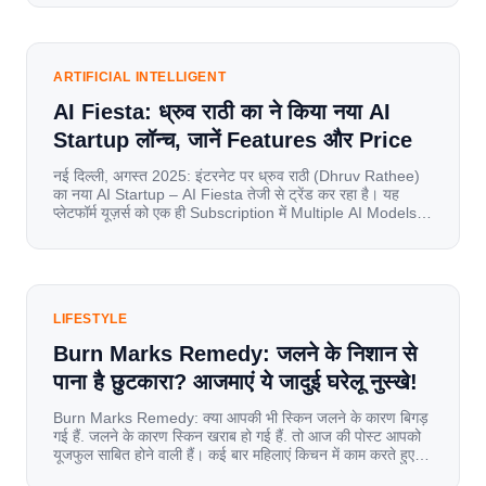
mobile data, affordable smartphones, and high-speed
internet have completely disrupted this old setup. India
has become a mobile-first market where consumers
spend nearly 80% […]
ARTIFICIAL INTELLIGENT
AI Fiesta: ध्रुव राठी का ने किया नया AI
Startup लॉन्च, जानें Features और Price
नई दिल्ली, अगस्त 2025: इंटरनेट पर ध्रुव राठी (Dhruv Rathee)
का नया AI Startup – AI Fiesta तेजी से ट्रेंड कर रहा है। यह
प्लेटफॉर्म यूज़र्स को एक ही Subscription में Multiple AI Models
का एक्सेस देता है। आइए जानते है इस बारे में बिस्तर से। Launch पर
यूज़र्स का जबरदस्त रिस्पॉन्स लॉन्च के तुरंत […]
LIFESTYLE
Burn Marks Remedy: जलने के निशान से
पाना है छुटकारा? आजमाएं ये जादुई घरेलू नुस्खे!
Burn Marks Remedy: क्या आपकी भी स्किन जलने के कारण बिगड़
गई हैं. जलने के कारण स्किन खराब हो गई हैं. तो आज की पोस्ट आपको
यूजफुल साबित होने वाली हैं। कई बार महिलाएं किचन में काम करते हुए
जल जाती हैं. या फिर किसी अन्य कारण से भी कई बार आज से जल जाती