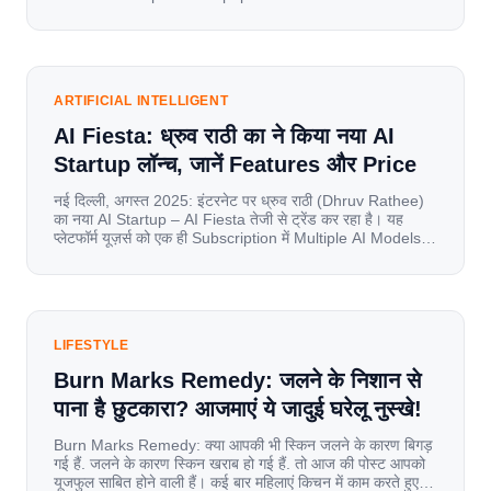
of information for millions of households. Today, cheap
mobile data, affordable smartphones, and high-speed
internet have completely disrupted this old setup. India
has become a mobile-first market where consumers
spend nearly 80% […]
ARTIFICIAL INTELLIGENT
AI Fiesta: ध्रुव राठी का ने किया नया AI
Startup लॉन्च, जानें Features और Price
नई दिल्ली, अगस्त 2025: इंटरनेट पर ध्रुव राठी (Dhruv Rathee)
का नया AI Startup – AI Fiesta तेजी से ट्रेंड कर रहा है। यह
प्लेटफॉर्म यूज़र्स को एक ही Subscription में Multiple AI Models
का एक्सेस देता है। आइए जानते है इस बारे में बिस्तर से। Launch पर
यूज़र्स का जबरदस्त रिस्पॉन्स लॉन्च के तुरंत […]
LIFESTYLE
Burn Marks Remedy: जलने के निशान से
पाना है छुटकारा? आजमाएं ये जादुई घरेलू नुस्खे!
Burn Marks Remedy: क्या आपकी भी स्किन जलने के कारण बिगड़
गई हैं. जलने के कारण स्किन खराब हो गई हैं. तो आज की पोस्ट आपको
यूजफुल साबित होने वाली हैं। कई बार महिलाएं किचन में काम करते हुए