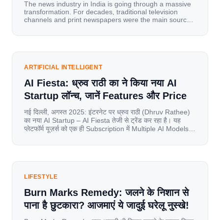
The news industry in India is going through a massive
transformation. For decades, traditional television
channels and print newspapers were the main sources
of information for millions of households. Today, cheap
mobile data, affordable smartphones, and high-speed
internet have completely disrupted this old setup. India
has become a mobile-first market where consumers
spend nearly 80% […]
ARTIFICIAL INTELLIGENT
AI Fiesta: ध्रुव राठी का ने किया नया AI
Startup लॉन्च, जानें Features और Price
नई दिल्ली, अगस्त 2025: इंटरनेट पर ध्रुव राठी (Dhruv Rathee)
का नया AI Startup – AI Fiesta तेजी से ट्रेंड कर रहा है। यह
प्लेटफॉर्म यूज़र्स को एक ही Subscription में Multiple AI Models
का एक्सेस देता है। आइए जानते है इस बारे में बिस्तर से। Launch पर
यूज़र्स का जबरदस्त रिस्पॉन्स लॉन्च के तुरंत […]
LIFESTYLE
Burn Marks Remedy: जलने के निशान से
पाना है छुटकारा? आजमाएं ये जादुई घरेलू नुस्खे!