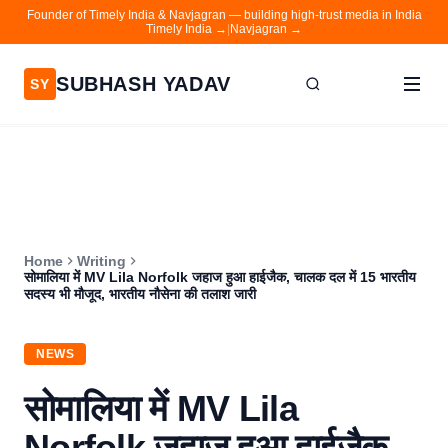
Founder of Timely India & Navjagran — building high-trust media in India
Timely India →
|
Navjagran →
SUBHASH YADAV
SY
Home
Writing
About
Home
Writing
Contact
सोमालिया में MV Lila Norfolk जहाज हुआ हाईजैक, चालक दल में 15 भारतीय
सदस्य भी मौजूद, भारतीय नौसेना की तलाश जारी
Timely India
Navjagran
NEWS
सोमालिया में MV Lila
Norfolk जहाज हुआ हाईजैक,