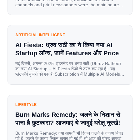
channels and print newspapers were the main sources
of information for millions of households. Today, cheap
mobile data, affordable smartphones, and high-speed
internet have completely disrupted this old setup. India
has become a mobile-first market where consumers
spend nearly 80% […]
ARTIFICIAL INTELLIGENT
AI Fiesta: ध्रुव राठी का ने किया नया AI
Startup लॉन्च, जानें Features और Price
नई दिल्ली, अगस्त 2025: इंटरनेट पर ध्रुव राठी (Dhruv Rathee)
का नया AI Startup – AI Fiesta तेजी से ट्रेंड कर रहा है। यह
प्लेटफॉर्म यूज़र्स को एक ही Subscription में Multiple AI Models
का एक्सेस देता है। आइए जानते है इस बारे में बिस्तर से। Launch पर
यूज़र्स का जबरदस्त रिस्पॉन्स लॉन्च के तुरंत […]
LIFESTYLE
Burn Marks Remedy: जलने के निशान से
पाना है छुटकारा? आजमाएं ये जादुई घरेलू नुस्खे!
Burn Marks Remedy: क्या आपकी भी स्किन जलने के कारण बिगड़
गई हैं. जलने के कारण स्किन खराब हो गई हैं. तो आज की पोस्ट आपको