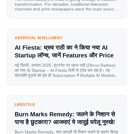
transformation. For decades, traditional television
channels and print newspapers were the main sources
of information for millions of households. Today, cheap
mobile data, affordable smartphones, and high-speed
internet have completely disrupted this old setup. India
has become a mobile-first market where consumers
spend nearly 80% […]
ARTIFICIAL INTELLIGENT
AI Fiesta: ध्रुव राठी का ने किया नया AI
Startup लॉन्च, जानें Features और Price
नई दिल्ली, अगस्त 2025: इंटरनेट पर ध्रुव राठी (Dhruv Rathee)
का नया AI Startup – AI Fiesta तेजी से ट्रेंड कर रहा है। यह
प्लेटफॉर्म यूज़र्स को एक ही Subscription में Multiple AI Models
का एक्सेस देता है। आइए जानते है इस बारे में बिस्तर से। Launch पर
यूज़र्स का जबरदस्त रिस्पॉन्स लॉन्च के तुरंत […]
LIFESTYLE
Burn Marks Remedy: जलने के निशान से
पाना है छुटकारा? आजमाएं ये जादुई घरेलू नुस्खे!
Burn Marks Remedy: क्या आपकी भी स्किन जलने के कारण बिगड़