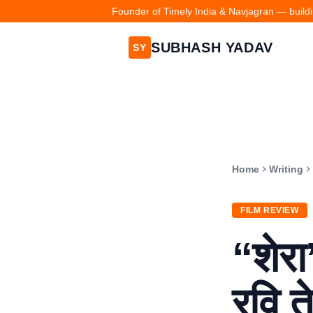
Founder of Timely India & Navjagran — buildin
SUBHASH YADAV
SY
Home
Writing
FILM REVIEW
“शेर
रवि 