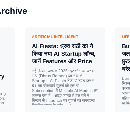
Archive
ARTIFICIAL INTELLIGENT
LIF
AI Fiesta: ध्रुव राठी का ने
Bu
किया नया AI Startup लॉन्च,
जलन
जानें Features और Price
छुट
घरेल
नई दिल्ली, अगस्त 2025: इंटरनेट पर ध्रुव
ry
राठी (Dhruv Rathee) का नया AI
Burn
Startup – AI Fiesta तेजी से ट्रेंड कर रहा
स्किन
है। यह प्लेटफॉर्म यूज़र्स को एक ही
कारण 
Subscription में Multiple AI Models का
आपको 
oing
एक्सेस देता है। आइए जानते है इस बारे में
on.
महिला
बिस्तर से। Launch पर यूज़र्स का जबरदस्त
ion
या फ
रिस्पॉन्स लॉन्च के तुरंत […]
से ज
le
 and