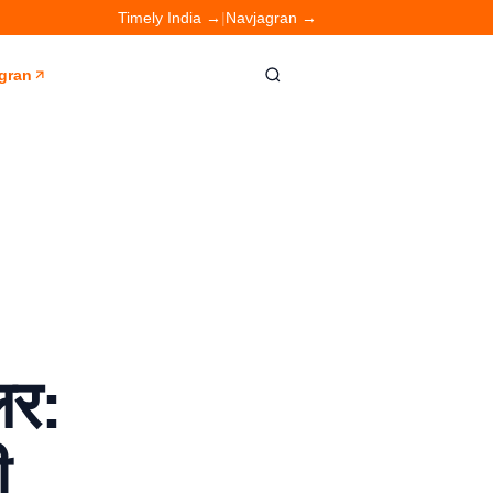
Timely India →
|
Navjagran →
gran
लर:
ी