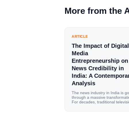
More from the 
ARTICLE
The Impact of Digital
Media
Entrepreneurship on
News Credibility in
India: A Contempora
Analysis
The news industry in India is g
through a massive transformati
For decades, traditional televis
channels and print newspapers
were the main sources of
information for millions of
households. Today, cheap mobi
data, affordable smartphones,