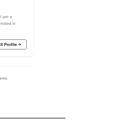
 I am a
rested in
l Profile
iews.