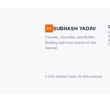
high-speed internet have
completely disrupted this old se
India has become a mobile-first
market where consumers spen
nearly 80% […]
SUBHASH YADAV
SY
W
Founder, Journalist, and Builder.
A
Building high-trust spaces on the
C
internet.
© 2026 Subhash Yadav. All rights reserved.