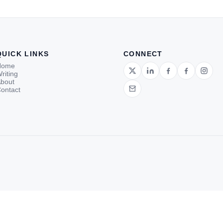
tup.
d
QUICK LINKS
CONNECT
Home
riting
bout
ontact