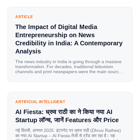
ARTICLE
The Impact of Digital Media
Entrepreneurship on News
Credibility in India: A Contemporary
Analysis
The news industry in India is going through a massive
transformation. For decades, traditional television
channels and print newspapers were the main sources
of information for millions of households. Today, cheap
mobile data, affordable smartphones, and high-speed
internet have completely disrupted this old setup. India
has become a mobile-first market where consumers
spend nearly 80% […]
ARTIFICIAL INTELLIGENT
AI Fiesta: ध्रुव राठी का ने किया नया AI
Startup लॉन्च, जानें Features और Price
नई दिल्ली, अगस्त 2025: इंटरनेट पर ध्रुव राठी (Dhruv Rathee)
का नया AI Startup – AI Fiesta तेजी से ट्रेंड कर रहा है। यह