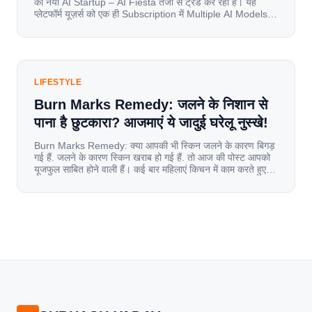
का नया AI Startup – AI Fiesta तेजी से ट्रेंड कर रहा है। यह
प्लेटफॉर्म यूज़र्स को एक ही Subscription में Multiple AI Models
का एक्सेस देता है। आइए जानते है इस बारे में बिस्तर से। Launch पर
यूज़र्स का जबरदस्त रिस्पॉन्स लॉन्च के तुरंत […]
LIFESTYLE
Burn Marks Remedy: जलने के निशान से
पाना है छुटकारा? आजमाएं ये जादुई घरेलू नुस्खे!
Burn Marks Remedy: क्या आपकी भी स्किन जलने के कारण बिगड़
गई हैं. जलने के कारण स्किन खराब हो गई हैं. तो आज की पोस्ट आपको
यूजफुल साबित होने वाली हैं। कई बार महिलाएं किचन में काम करते हुए
जल जाती हैं. या फिर किसी अन्य कारण से भी कई बार आज से जल जाती
[…]