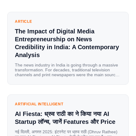
ARTICLE
The Impact of Digital Media
Entrepreneurship on News
Credibility in India: A Contemporary
Analysis
The news industry in India is going through a massive
transformation. For decades, traditional television
channels and print newspapers were the main sources
of information for millions of households. Today, cheap
mobile data, affordable smartphones, and high-speed
internet have completely disrupted this old setup. India
has become a mobile-first market where consumers
spend nearly 80% […]
ARTIFICIAL INTELLIGENT
AI Fiesta: ध्रुव राठी का ने किया नया AI
Startup लॉन्च, जानें Features और Price
नई दिल्ली, अगस्त 2025: इंटरनेट पर ध्रुव राठी (Dhruv Rathee)