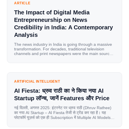
ARTICLE
The Impact of Digital Media
Entrepreneurship on News
Credibility in India: A Contemporary
Analysis
The news industry in India is going through a massive
transformation. For decades, traditional television
channels and print newspapers were the main sources
of information for millions of households. Today, cheap
mobile data, affordable smartphones, and high-speed
internet have completely disrupted this old setup. India
has become a mobile-first market where consumers
spend nearly 80% […]
ARTIFICIAL INTELLIGENT
AI Fiesta: ध्रुव राठी का ने किया नया AI
Startup लॉन्च, जानें Features और Price
नई दिल्ली, अगस्त 2025: इंटरनेट पर ध्रुव राठी (Dhruv Rathee)
का नया AI Startup – AI Fiesta तेजी से ट्रेंड कर रहा है। यह
प्लेटफॉर्म यूज़र्स को एक ही Subscription में Multiple AI Models
का एक्सेस देता है। आइए जानते है इस बारे में बिस्तर से। Launch पर
यूज़र्स का जबरदस्त रिस्पॉन्स लॉन्च के तुरंत […]