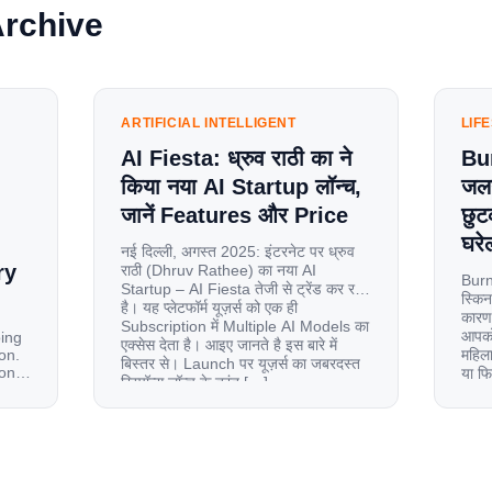
Archive
ARTIFICIAL INTELLIGENT
LIF
AI Fiesta: ध्रुव राठी का ने
Bu
किया नया AI Startup लॉन्च,
जलन
जानें Features और Price
छुट
घरेल
नई दिल्ली, अगस्त 2025: इंटरनेट पर ध्रुव
ry
राठी (Dhruv Rathee) का नया AI
Burn
Startup – AI Fiesta तेजी से ट्रेंड कर रहा
स्किन
है। यह प्लेटफॉर्म यूज़र्स को एक ही
कारण 
Subscription में Multiple AI Models का
आपको 
oing
एक्सेस देता है। आइए जानते है इस बारे में
on.
महिला
बिस्तर से। Launch पर यूज़र्स का जबरदस्त
ion
या फ
रिस्पॉन्स लॉन्च के तुरंत […]
से ज
le
 and