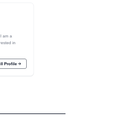
 I am a
rested in
l Profile