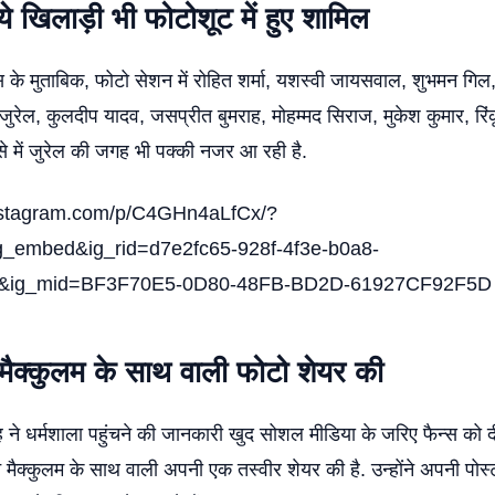
ये खिलाड़ी भी फोटोशूट में हुए शामिल
स के मुताबिक, फोटो सेशन में रोहित शर्मा, यशस्वी जायसवाल, शुभमन गिल,
व जुरेल, कुलदीप यादव, जसप्रीत बुमराह, मोहम्मद सिराज, मुकेश कुमार, रिं
से में जुरेल की जगह भी पक्की नजर आ रही है.
instagram.com/p/C4GHn4aLfCx/?
g_embed&ig_rid=d7e2fc65-928f-4f3e-b0a8-
1&ig_mid=BF3F70E5-0D80-48FB-BD2D-61927CF92F5D
ने मैक्कुलम के साथ वाली फोटो शेयर की
िंह ने धर्मशाला पहुंचने की जानकारी खुद सोशल मीडिया के जरिए फैन्स को दी है.
न मैक्कुलम के साथ वाली अपनी एक तस्वीर शेयर की है. उन्होंने अपनी पोस्