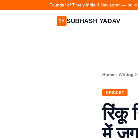
Founder of Timely India & Navjagran — buildin
SUBHASH YADAV
SY
Home
Writing
CRICKET
रिंकू
में 