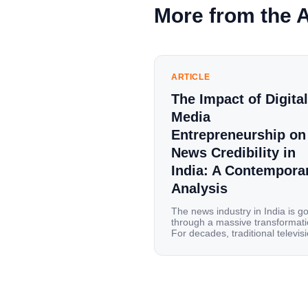
More from the 
ARTICLE
The Impact of Digital
Media
Entrepreneurship on
News Credibility in
India: A Contempora
Analysis
The news industry in India is g
through a massive transformati
For decades, traditional televis
channels and print newspapers
were the main sources of
information for millions of
households. Today, cheap mobi
data, affordable smartphones,
high-speed internet have