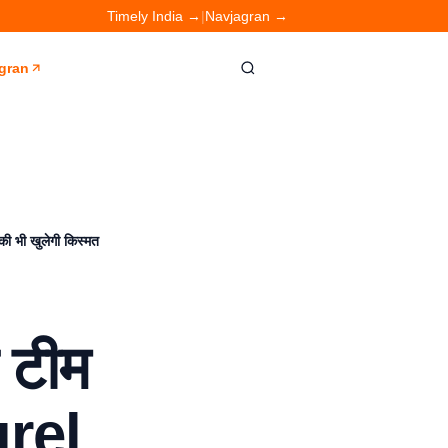
Timely India →
|
Navjagran →
gran
ी भी खुलेगी किस्मत
प टीम
urel