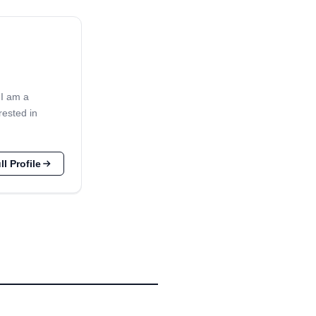
 I am a
rested in
l Profile