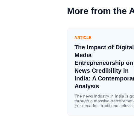
More from the 
ARTICLE
The Impact of Digital
Media
Entrepreneurship on
News Credibility in
India: A Contempora
Analysis
The news industry in India is g
through a massive transformati
For decades, traditional televis
channels and print newspapers
were the main sources of
information for millions of
households. Today, cheap mobi
data, affordable smartphones,