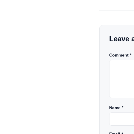
high-speed internet have
completely disrupted this old se
India has become a mobile-first
market where consumers spen
nearly 80% […]
Leave 
Comment *
Name
*