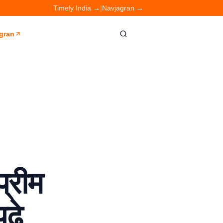
Timely India →
|
Navjagran →
gran
प्रीम
ढ़े