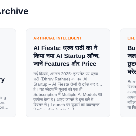
Archive
ARTIFICIAL INTELLIGENT
LIF
AI Fiesta: ध्रुव राठी का ने
Bu
किया नया AI Startup लॉन्च,
जलन
जानें Features और Price
छुट
घरेल
नई दिल्ली, अगस्त 2025: इंटरनेट पर ध्रुव
ry
राठी (Dhruv Rathee) का नया AI
Burn
Startup – AI Fiesta तेजी से ट्रेंड कर रहा
स्किन
है। यह प्लेटफॉर्म यूज़र्स को एक ही
कारण 
Subscription में Multiple AI Models का
आपको 
oing
एक्सेस देता है। आइए जानते है इस बारे में
on.
महिला
बिस्तर से। Launch पर यूज़र्स का जबरदस्त
ion
या फ
रिस्पॉन्स लॉन्च के तुरंत […]
से ज
le
 and