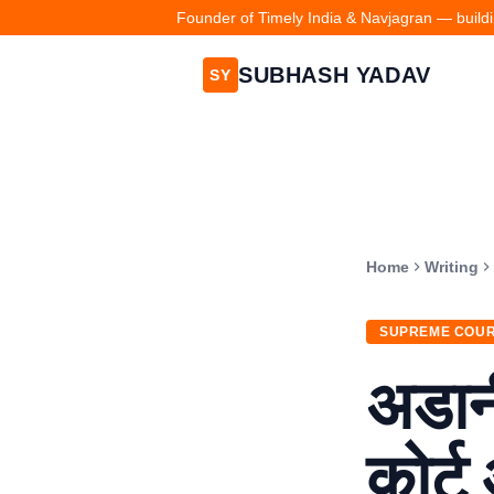
Founder of Timely India & Navjagran — buildin
SUBHASH YADAV
SY
Home
Writing
SUPREME COU
अडानी
कोर्ट