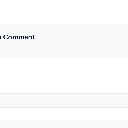
tup.
d
a Comment