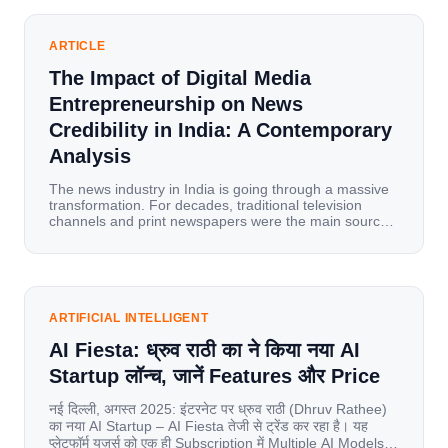
ARTICLE
The Impact of Digital Media
Entrepreneurship on News
Credibility in India: A Contemporary
Analysis
The news industry in India is going through a massive
transformation. For decades, traditional television
channels and print newspapers were the main sources
of information for millions of households. Today, cheap
mobile data, affordable smartphones, and high-speed
internet have completely disrupted this old setup. India
has become a mobile-first market where consumers
spend nearly 80% […]
ARTIFICIAL INTELLIGENT
AI Fiesta: ध्रुव राठी का ने किया नया AI
Startup लॉन्च, जानें Features और Price
नई दिल्ली, अगस्त 2025: इंटरनेट पर ध्रुव राठी (Dhruv Rathee)
का नया AI Startup – AI Fiesta तेजी से ट्रेंड कर रहा है। यह
प्लेटफॉर्म यूज़र्स को एक ही Subscription में Multiple AI Models